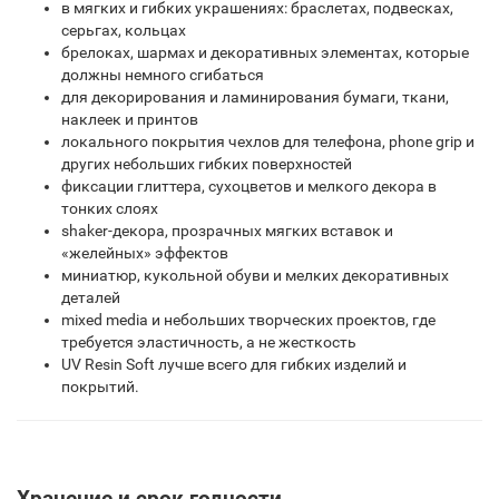
в мягких и гибких украшениях: браслетах, подвесках,
серьгах, кольцах
брелоках, шармах и декоративных элементах, которые
должны немного сгибаться
для декорирования и ламинирования бумаги, ткани,
наклеек и принтов
локального покрытия чехлов для телефона, phone grip и
других небольших гибких поверхностей
фиксации глиттера, сухоцветов и мелкого декора в
тонких слоях
shaker-декора, прозрачных мягких вставок и
«желейных» эффектов
миниатюр, кукольной обуви и мелких декоративных
деталей
mixed media и небольших творческих проектов, где
требуется эластичность, а не жесткость
UV Resin Soft лучше всего для гибких изделий и
покрытий.
Хранение и срок годности