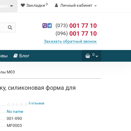
0
Закладки
Личный кабинет
зык
001 77 10
(073)
001 77 10
(096)
Заказать обратный звонок
0
ывы
Блог
олы М03
ку, силиконовая форма для
0 отзывов
No name
001-090
MF0003