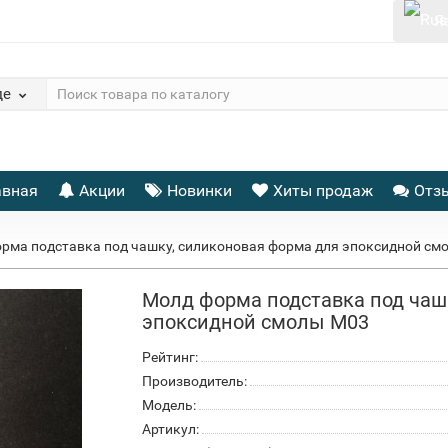
Я
де
авная
Акции
Новинки
Хиты продаж
Отз
рма подставка под чашку, силиконовая форма для эпоксидной см
Молд форма подставка под чаш
эпоксидной смолы М03
Рейтинг:
Производитель:
Модель:
Артикул: