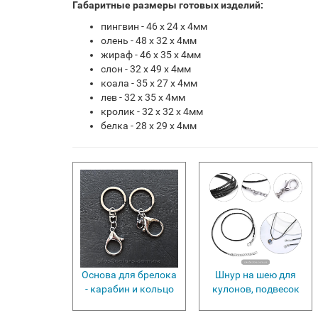
Габаритные размеры готовых изделий:
пингвин - 46 х 24 х 4мм
олень - 48 х 32 х 4мм
жираф - 46 х 35 х 4мм
слон - 32 х 49 х 4мм
коала - 35 х 27 х 4мм
лев - 32 х 35 х 4мм
кролик - 32 х 32 х 4мм
белка - 28 х 29 х 4мм
Основа для брелока
Шнур на шею для
- карабин и кольцо
кулонов, подвесок