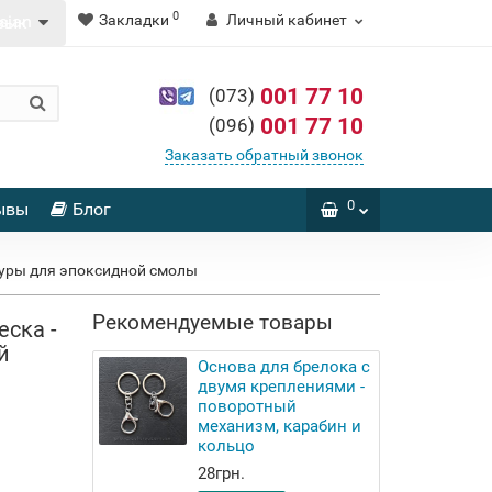
0
Закладки
Личный кабинет
зык
001 77 10
(073)
001 77 10
(096)
Заказать обратный звонок
0
ывы
Блог
гуры для эпоксидной смолы
Рекомендуемые товары
еска -
й
Основа для брелока с
двумя креплениями -
поворотный
механизм, карабин и
кольцо
28грн.