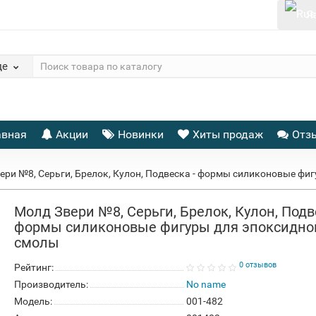
Я
де
авная
Акции
Новинки
Хиты продаж
Отз
ери №8, Серьги, Брелок, Кулон, Подвеска - формы силиконовые фи
Молд Звери №8, Серьги, Брелок, Кулон, Подв
формы силиконовые фигуры для эпоксидно
смолы
0 отзывов
Рейтинг:
Производитель:
No name
Модель:
001-482