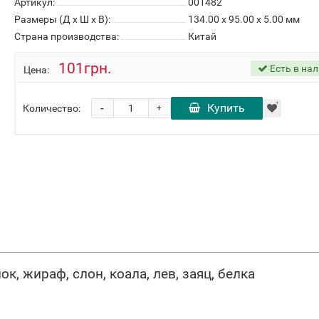
Артикул:
001482
Размеры (Д x Ш x В):
134.00 x 95.00 x 5.00 мм
Страна производства:
Китай
101грн.
Есть в на
Цена:
-
Купить
Количество:
+
, жираф, слон, коала, лев, заяц, белка