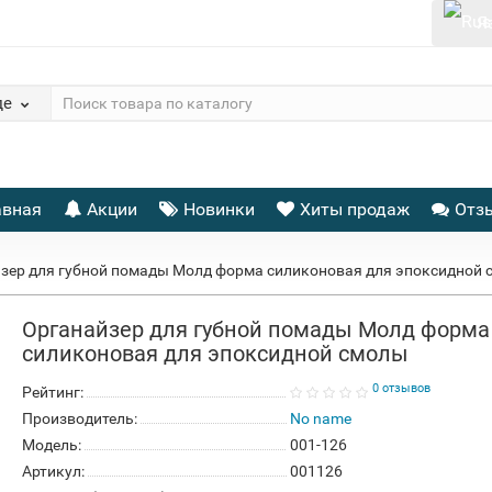
Я
де
авная
Акции
Новинки
Хиты продаж
Отз
зер для губной помады Молд форма силиконовая для эпоксидной
Органайзер для губной помады Молд форма
силиконовая для эпоксидной смолы
0 отзывов
Рейтинг:
Производитель:
No name
Модель:
001-126
Артикул:
001126