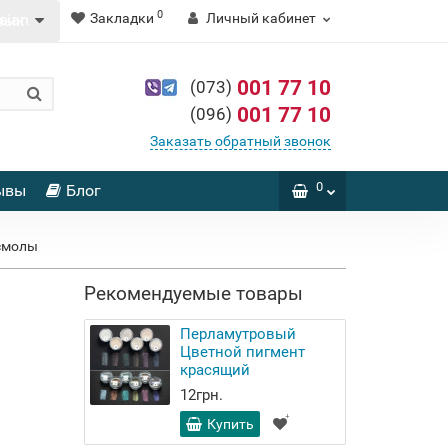
0
Закладки
Личный кабинет
зык
001 77 10
(073)
001 77 10
(096)
Заказать обратный звонок
0
ывы
Блог
 смолы
Рекомендуемые товары
Перламутровый
Цветной пигмент
красящий
12грн.
Купить