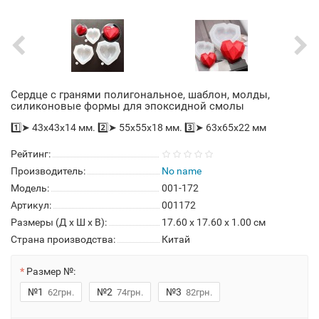
Сердце с гранями полигональное, шаблон, молды,
силиконовые формы для эпоксидной смолы
1️⃣➤ 43x43x14 мм. 2️⃣➤ 55x55x18 мм. 3️⃣➤ 63x65x22 мм
Рейтинг:
Производитель:
No name
Модель:
001-172
Артикул:
001172
Размеры (Д x Ш x В):
17.60 x 17.60 x 1.00 см
Страна производства:
Китай
Размер №:
№1
№2
№3
62грн.
74грн.
82грн.