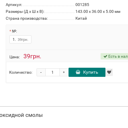
Артикул:
001285
Размеры (Д x Ш x В):
143.00 x 36.00 x 5.00 мм
Страна производства:
Китай
№:
1.
39грн.
39грн.
Есть в на
Цена:
-
Купить
Количество:
+
поксидной смолы