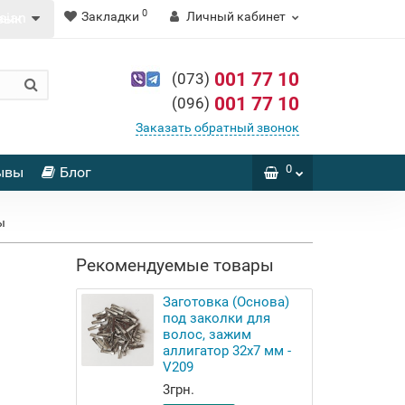
0
Закладки
Личный кабинет
зык
001 77 10
(073)
001 77 10
(096)
Заказать обратный звонок
0
ывы
Блог
ы
Рекомендуемые товары
Заготовка (Основа)
под заколки для
волос, зажим
аллигатор 32x7 мм -
V209
3грн.