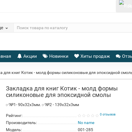
Я
де
авная
Акции
Новинки
Хиты продаж
Отз
а для книг Котик - молд формы силиконовые для эпоксидной смол
Закладка для книг Котик - молд формы
силиконовые для эпоксидной смолы
✅№1- 90x32x3мм. ✅№2 - 139x32x3мм
0 отзывов
Рейтинг:
Производитель:
No name
Модель:
001-285