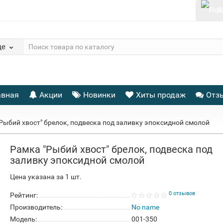
Я
де
авная
Акции
Новинки
Хиты продаж
Отз
Рыбий хвост" брелок, подвеска под заливку эпоксидной смолой
Рамка "Рыбий хвост" брелок, подвеска под
заливку эпоксидной смолой
Цена указана за 1 шт.
0 отзывов
Рейтинг:
Производитель:
No name
Модель:
001-350