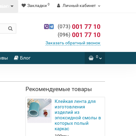
0
Закладки
Личный кабинет
зык
001 77 10
(073)
001 77 10
(096)
Заказать обратный звонок
0
ывы
Блог
Рекомендуемые товары
Клейкая лента для
изготовления
изделий из
эпоксидной смолы в
которых полый
каркас