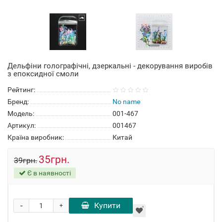
Дельфіни голографічні, дзеркальні - декорування виробів
з епоксидної смоли
Рейтинг:
Бренд:
No name
Модель:
001-467
Артикул:
001467
Країна виробник:
Китай
35грн.
39грн.
Є в наявності
-
Купити
+