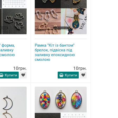
" форма,
Рамка "Кіт із бантом"
заливку
брелок, підвіска під
 смолою
заливку епоксидною
смолою
10грн.
10грн.
Купити
Купити