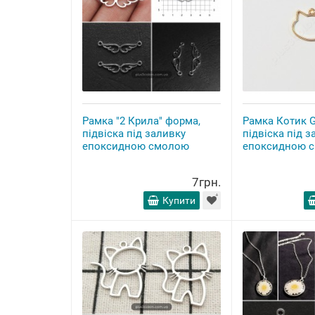
Рамка "2 Крила" форма,
Рамка Котик G
підвіска під заливку
підвіска під з
епоксидною смолою
епоксидною 
7грн.
Купити