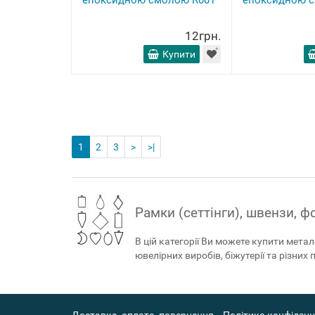
епоксидною смолою R001
епоксидною 
12грн.
Купити
1
2
3
>
>|
Рамки (сеттінги), швензи, 
В цій категорії Ви можете купити мета
ювелірних виробів, біжутерії та різних