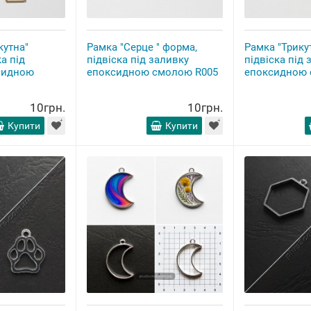
кутна"
Рамка "Серце " форма,
Рамка "Трику
а під
підвіска під заливку
підвіска під 
сидною
епоксидною смолою R005
епоксидною 
10грн.
10грн.
Купити
Купити