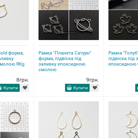
old форма,
Рамка "Планета Сатурн"
Рамка "Голуб
аливку
форма, підвіска під
підвіска під 
смолою RKg
заливку епоксидною
епоксидною
смолою
8грн.
9грн.
Купити
Купити