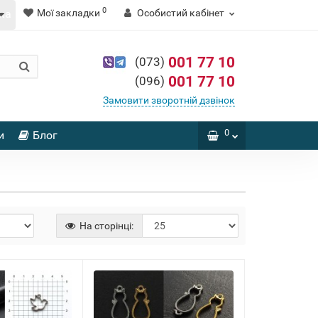
0
Мої закладки
Особистий кабінет
001 77 10
(073)
001 77 10
(096)
Замовити зворотній дзвінок
0
и
Блог
На сторінці: