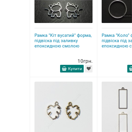
Рамка "Кіт вусатий" форма,
Рамка "Коло" 
підвіска під заливку
підвіска під з
епоксидною смолою
епоксидною 
10грн.
Купити