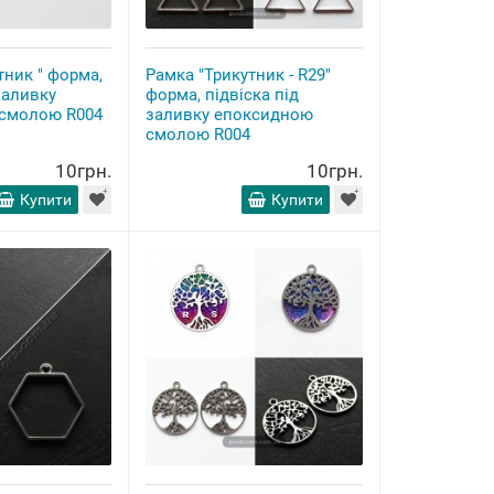
тник " форма,
Рамка "Трикутник - R29"
заливку
форма, підвіска під
смолою R004
заливку епоксидною
смолою R004
10грн.
10грн.
Купити
Купити