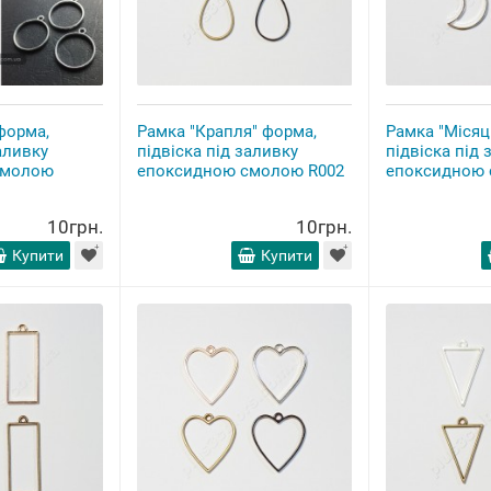
форма,
Рамка "Крапля" форма,
Рамка "Місяц
аливку
підвіска під заливку
підвіска під 
смолою
епоксидною смолою R002
епоксидною 
10грн.
10грн.
Купити
Купити