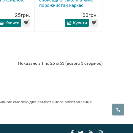
 епоксидною
епоксидної смоли в яких
порожнистий каркас
25грн.
100грн.
Купити
Купити
Показано з 1 по 25 із 53 (всього 3 сторінок)
поксидною смолою для самостійного виготовлення