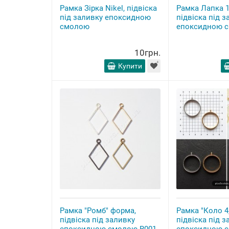
Рамка Зірка Nikel, підвіска
Рамка Лапка 1
під заливку епоксидною
підвіска під з
смолою
епоксидною 
10грн.
Купити
Рамка "Ромб" форма,
Рамка "Коло 4
підвіска під заливку
підвіска під з