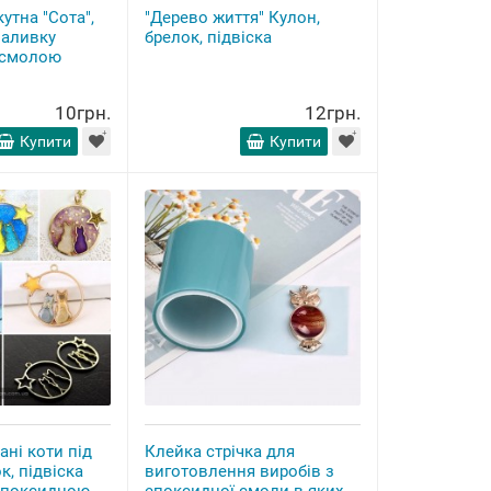
утна "Сота",
"Дерево життя" Кулон,
заливку
брелок, підвіска
 смолою
10грн.
12грн.
Купити
Купити
ані коти під
Клейка стрічка для
к, підвіска
виготовлення виробів з