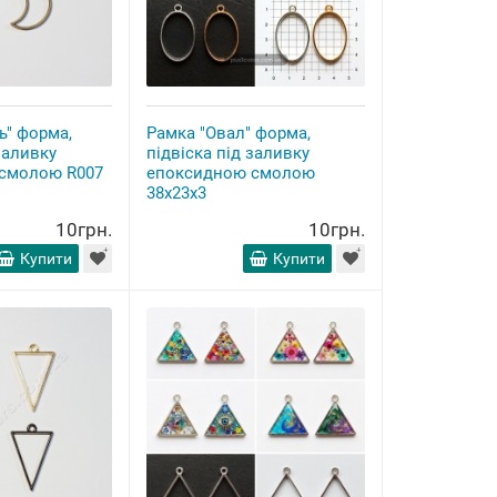
ь" форма,
Рамка "Овал" форма,
заливку
підвіска під заливку
смолою R007
епоксидною смолою
38x23x3
10грн.
10грн.
Купити
Купити