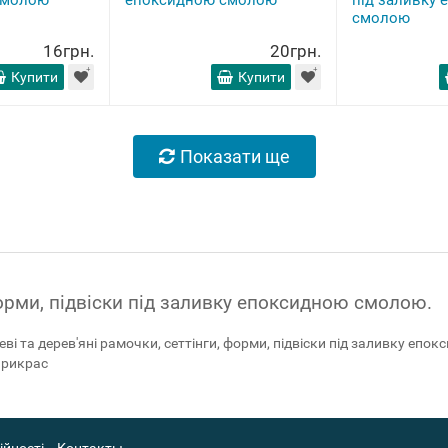
смолою
епоксидною смолою
під заливку
смолою
16грн.
20грн.
Купити
Купити
Показати ще
форми, підвіски під заливку епоксидною смолою.
леві та дерев'яні рамочки, сеттінги, форми, підвіски під заливку е
 прикрас