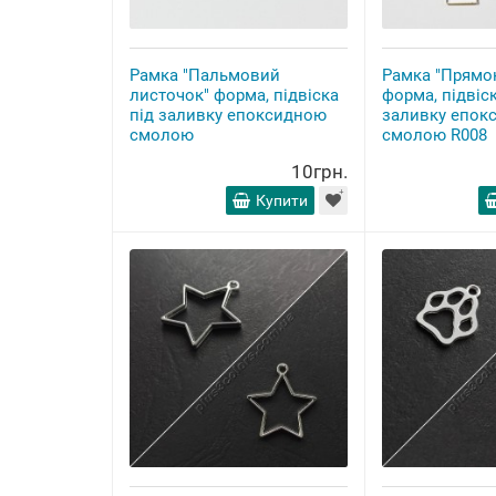
Рамка "Пальмовий
Рамка "Прямо
листочок" форма, підвіска
форма, підвіск
під заливку епоксидною
заливку епок
смолою
смолою R008
10грн.
Купити