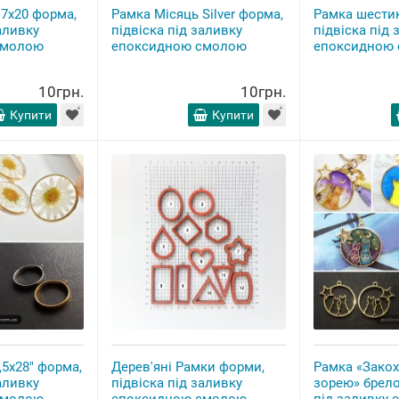
7x20 форма,
Рамка Місяць Silver форма,
Рамка шестик
аливку
підвіска під заливку
підвіска під 
смолою
епоксидною смолою
епоксидною
10грн.
10грн.
Купити
Купити
,5x28" форма,
Дерев'яні Рамки форми,
Рамка «Закох
аливку
підвіска під заливку
зорею» брело