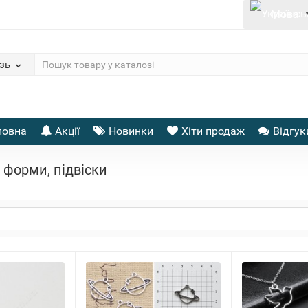
Мова
зь
ловна
Акції
Новинки
Хіти продаж
Відгук
 форми, підвіски