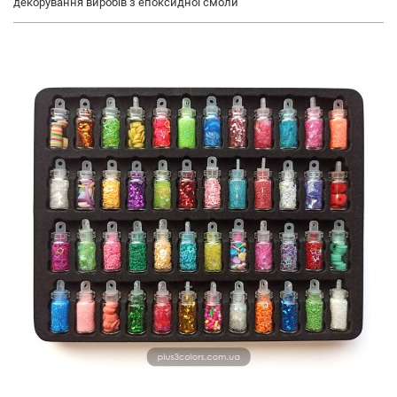
декорування виробів з епоксидної смоли