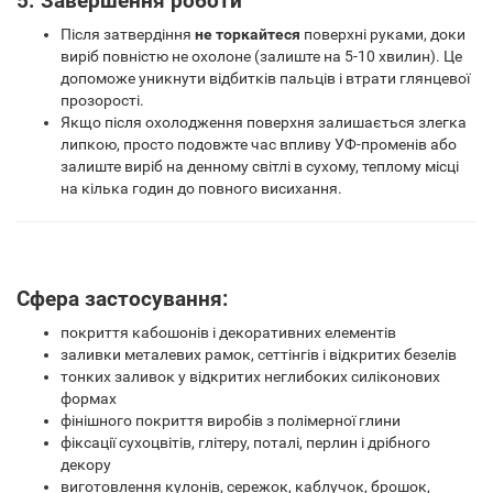
5. Завершення роботи
Після затвердіння
не торкайтеся
поверхні руками, доки
виріб повністю не охолоне (залиште на 5-10 хвилин). Це
допоможе уникнути відбитків пальців і втрати глянцевої
прозорості.
Якщо після охолодження поверхня залишається злегка
липкою, просто подовжте час впливу УФ-променів або
залиште виріб на денному світлі в сухому, теплому місці
на кілька годин до повного висихання.
Сфера застосування:
покриття кабошонів і декоративних елементів
заливки металевих рамок, сеттінгів і відкритих безелів
тонких заливок у відкритих неглибоких силіконових
формах
фінішного покриття виробів з полімерної глини
фіксації сухоцвітів, глітеру, поталі, перлин і дрібного
декору
виготовлення кулонів, сережок, каблучок, брошок,