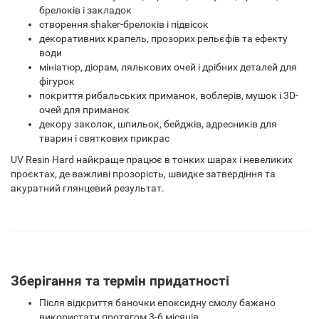
брелоків і закладок
створення shaker-брелоків і підвісок
декоративних крапель, прозорих рельєфів та ефекту
води
мініатюр, діорам, лялькових очей і дрібних деталей для
фігурок
покриття рибальських приманок, воблерів, мушок і 3D-
очей для приманок
декору заколок, шпильок, бейджів, адресників для
тварин і святкових прикрас
UV Resin Hard найкраще працює в тонких шарах і невеликих
проєктах, де важливі прозорість, швидке затвердіння та
акуратний глянцевий результат.
Зберігання та термін придатності
Після відкриття баночки епоксидну смолу бажано
використати протягом 3-6 місяців.