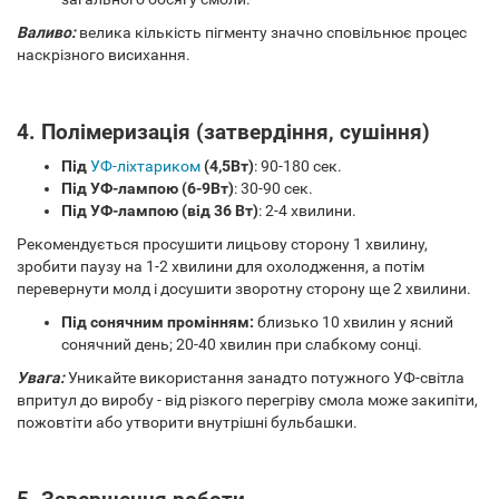
Валиво:
велика кількість пігменту значно сповільнює процес
наскрізного висихання.
4. Полімеризація (затвердіння, сушіння)
Під
УФ-ліхтариком
(4,5Вт)
: 90-180 сек.
Під УФ-лампою (6-9Вт)
: 30-90 сек.
Під УФ-лампою (від 36 Вт)
: 2-4 хвилини.
Рекомендується просушити лицьову сторону 1 хвилину,
зробити паузу на 1-2 хвилини для охолодження, а потім
перевернути молд і досушити зворотну сторону ще 2 хвилини.
Під сонячним промінням:
близько 10 хвилин у ясний
сонячний день; 20-40 хвилин при слабкому сонці.
Увага:
Уникайте використання занадто потужного УФ-світла
впритул до виробу - від різкого перегріву смола може закипіти,
пожовтіти або утворити внутрішні бульбашки.