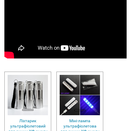
Ліхтарик
Міні-лампа
ультрафіолетовий
ультрафіолетова