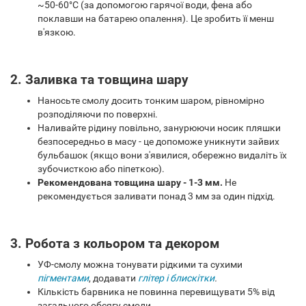
~50-60°C (за допомогою гарячої води, фена або
поклавши на батарею опалення). Це зробить її менш
в'язкою.
2. Заливка та товщина шару
Наносьте смолу досить тонким шаром, рівномірно
розподіляючи по поверхні.
Наливайте рідину повільно, занурюючи носик пляшки
безпосередньо в масу - це допоможе уникнути зайвих
бульбашок (якщо вони з'явилися, обережно видаліть їх
зубочисткою або піпеткою).
Рекомендована товщина шару - 1-3 мм.
Не
рекомендується заливати понад 3 мм за один підхід.
3. Робота з кольором та декором
УФ-смолу можна тонувати рідкими та сухими
пігментами
, додавати
глітер і блискітки
.
Кількість барвника не повинна перевищувати 5% від
загального обсягу смоли.