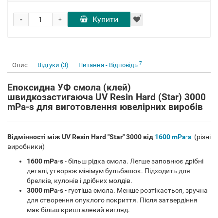
-
Купити
+
7
Опис
Відгуки (3)
Питання - Відповідь
Епоксидна УФ смола (клей)
швидкозастигаюча UV Resin Hard (Star) 3000
mPa-s для виготовлення ювелірних виробів
Відмінності між UV Resin Hard "Star" 3000 від
1600 mPa·s
(різні
виробники)
1600 mPa·s
- більш рідка смола. Легше заповнює дрібні
деталі, утворює мінімум бульбашок. Підходить для
брелків, кулонів і дрібних молдів.
3000 mPa·s
- густіша смола. Менше розтікається, зручна
для створення опуклого покриття. Після затвердіння
має більш кришталевий вигляд.