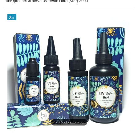
швидкозастигаюча UV Resin Hard (Star) 3000
Хіт