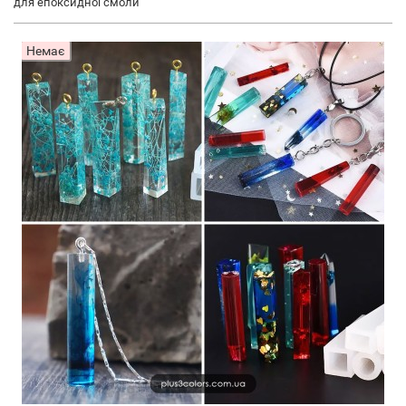
для епоксидної смоли
Немає