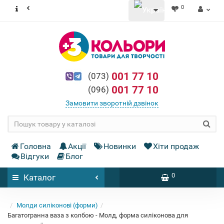
0
001 77 10
(073)
001 77 10
(096)
Замовити зворотній дзвінок
Головна
Акції
Новинки
Хіти продаж
Відгуки
Блог
0
Каталог
Молди силіконові (форми)
Багатогранна ваза з колбою - Молд, форма силіконова для