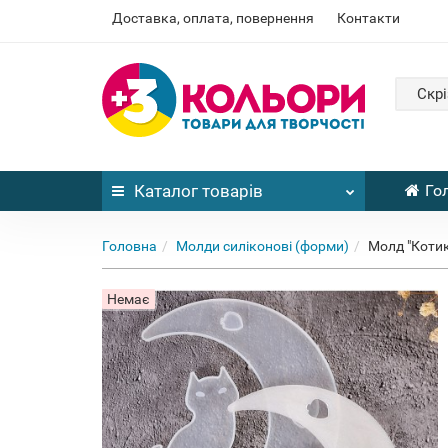
Доставка, оплата, повернення
Контакти
Скрі
Каталог
товарів
Го
Головна
Молди силіконові (форми)
Молд "Котик
Немає