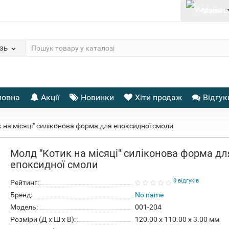
Мова
зь
ловна
Акції
Новинки
Хіти продаж
Відгук
 на місяці" силіконова форма для епоксидної смоли
Молд "Котик на місяці" силіконова форма дл
епоксидної смоли
0 відгуків
Рейтинг:
Бренд:
No name
Модель:
001-204
Розміри (Д x Ш x В):
120.00 x 110.00 x 3.00 мм