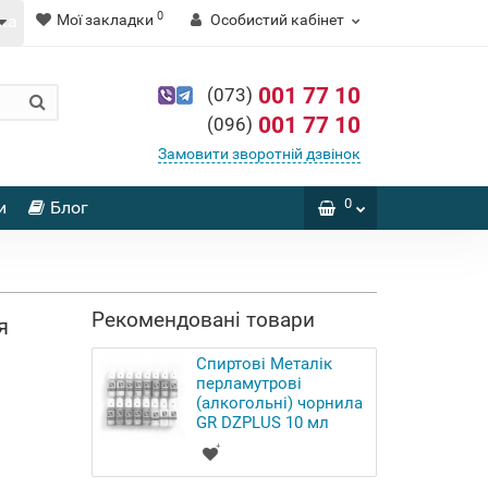
0
Мої закладки
Особистий кабінет
001 77 10
(073)
001 77 10
(096)
Замовити зворотній дзвінок
0
и
Блог
Рекомендовані товари
я
Спиртові Металік
перламутрові
(алкогольні) чорнила
GR DZPLUS 10 мл