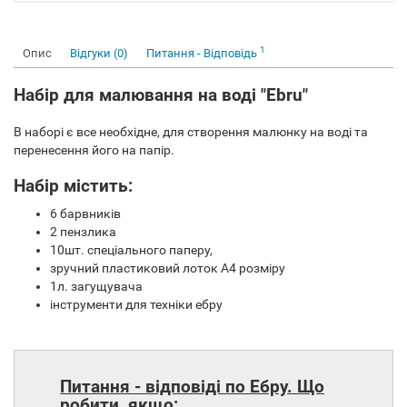
1
Опис
Відгуки (0)
Питання - Відповідь
Набір для малювання на воді "Ebru"
В наборі є все необхідне, для створення малюнку на воді та
перенесення його на папір.
Набір містить:
6 барвників
2 пензлика
10шт. спеціального паперу,
зручний пластиковий лоток А4 розміру
1л. загущувача
інструменти для техніки ебру
Питання - відповіді по Ебру. Що
робити, якщо: