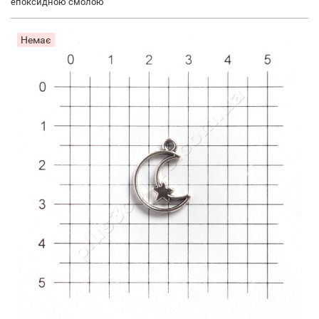
епоксидною смолою
Немає