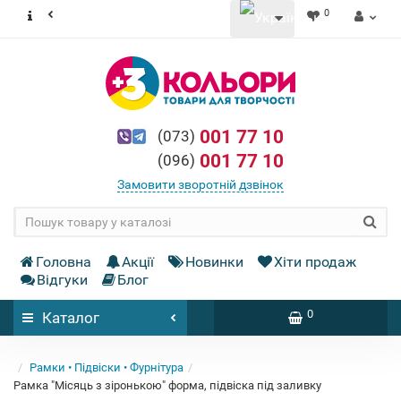
0
001 77 10
(073)
001 77 10
(096)
Замовити зворотній дзвінок
Головна
Акції
Новинки
Хіти продаж
Відгуки
Блог
0
Каталог
Рамки • Підвіски • Фурнітура
Рамка "Місяць з зіронькою" форма, підвіска під заливку