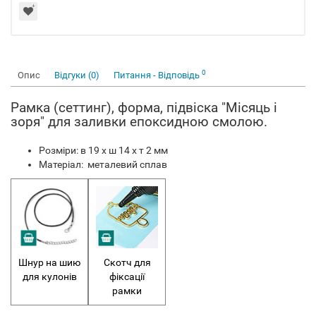
0
Опис
Відгуки (0)
Питання - Відповідь
Рамка (сеттинг), форма, підвіска "Місяць і
зоря" для заливки епоксидною смолою.
Розміри: в 19 х ш 14 х т 2 мм
Матеріал: металевий сплав
Шнур на шию
Скотч для
для кулонів
фіксації
рамки