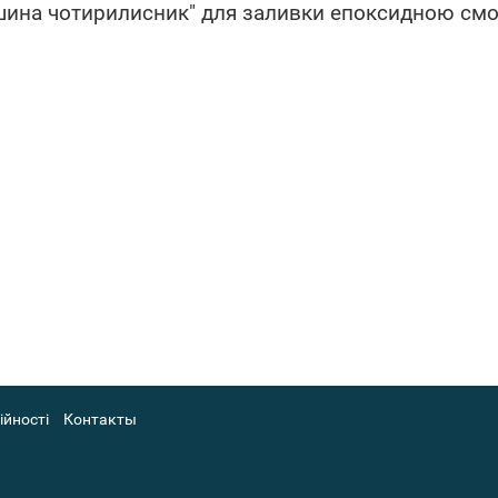
юшина чотирилисник" для заливки епоксидною см
ійності
Контакты