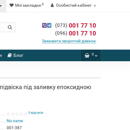
0
Мої закладки
Особистий кабінет
001 77 10
(073)
001 77 10
(096)
Замовити зворотній дзвінок
0
и
Блог
ідвіска під заливку епоксидною
0 відгуків
No name
001-387