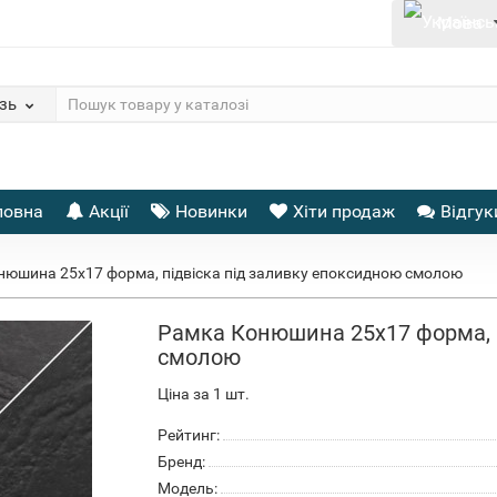
Мова
зь
ловна
Акції
Новинки
Хіти продаж
Відгук
юшина 25x17 форма, підвіска під заливку епоксидною смолою
Рамка Конюшина 25x17 форма, п
смолою
Ціна за 1 шт.
Рейтинг:
Бренд:
Модель: