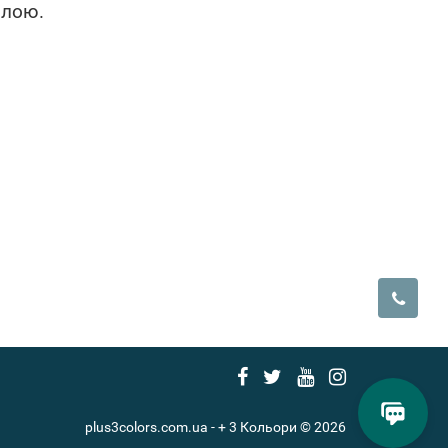
олою.
plus3colors.com.ua - + 3 Кольори © 2026