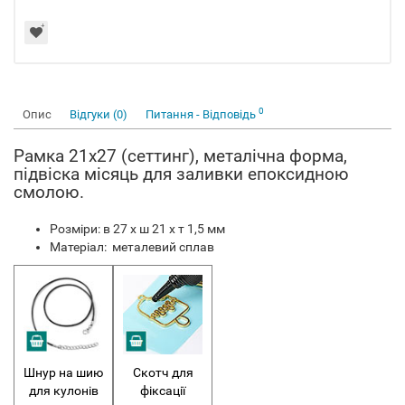
0
Опис
Відгуки (0)
Питання - Відповідь
Рамка 21x27 (сеттинг), металічна форма,
підвіска місяць для заливки епоксидною
смолою.
Розміри: в 27 х ш 21 х т 1,5 мм
Матеріал: металевий сплав
Шнур на шию
Скотч для
для кулонів
фіксації