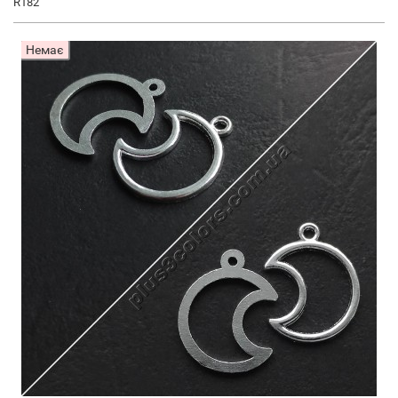
R182
Немає