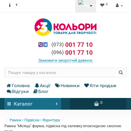
0
001 77 10
(073)
001 77 10
(096)
Замовити зворотній дзвінок
Головна
Акції
Новинки
Хіти продаж
Відгуки
Блог
0
Каталог
Рамки • Підвіски • Фурнітура
Рамка "Місяць" форма, підвіска під заливку епоксидною смолою