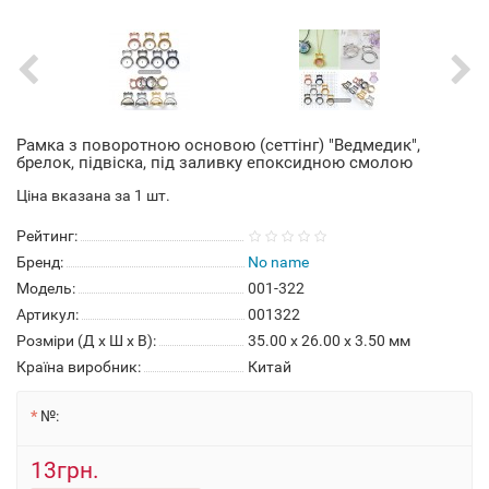
Рамка з поворотною основою (сеттінг) "Ведмедик",
брелок, підвіска, під заливку епоксидною смолою
Ціна вказана за 1 шт.
Рейтинг:
Бренд:
No name
Модель:
001-322
Артикул:
001322
Розміри (Д x Ш x В):
35.00 x 26.00 x 3.50 мм
Країна виробник:
Китай
№:
13грн.