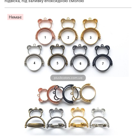
підвіска, під заливку епоксидною смолою
Немає