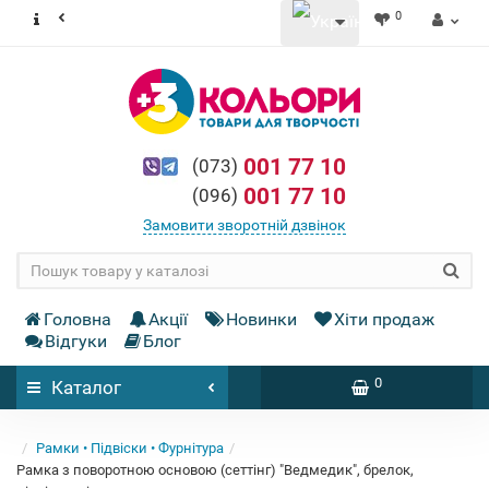
0
001 77 10
(073)
001 77 10
(096)
Замовити зворотній дзвінок
Головна
Акції
Новинки
Хіти продаж
Відгуки
Блог
0
Каталог
Рамки • Підвіски • Фурнітура
Рамка з поворотною основою (сеттінг) "Ведмедик", брелок,