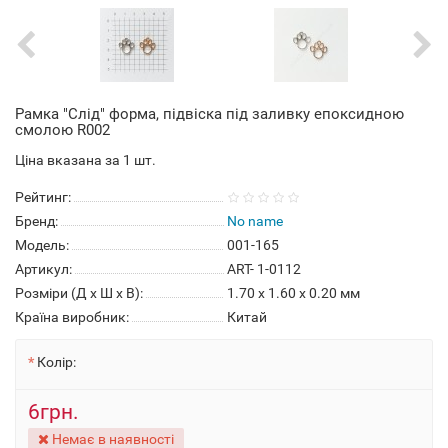
Рамка "Слід" форма, підвіска під заливку епоксидною
смолою R002
Ціна вказана за 1 шт.
Рейтинг:
Бренд:
No name
Модель:
001-165
Артикул:
ART- 1-0112
Розміри (Д x Ш x В):
1.70 x 1.60 x 0.20 мм
Країна виробник:
Китай
Колір:
6грн.
Немає в наявності