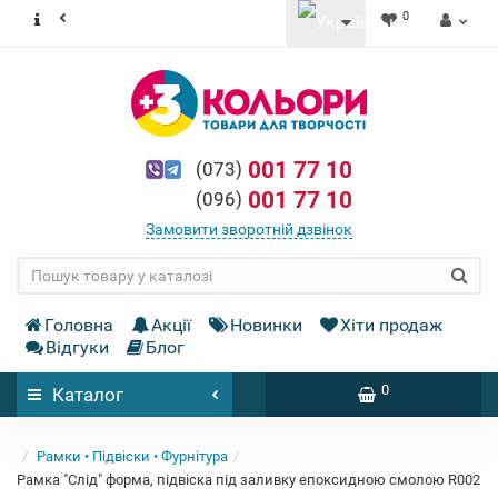
0
001 77 10
(073)
001 77 10
(096)
Замовити зворотній дзвінок
Головна
Акції
Новинки
Хіти продаж
Відгуки
Блог
0
Каталог
Рамки • Підвіски • Фурнітура
Рамка "Слід" форма, підвіска під заливку епоксидною смолою R002