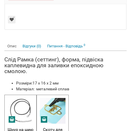
0
Опис
Відгуки (0)
Питання - Відповідь
Слід Рамка (сеттинг), форма, підвіска
каплевидна для заливки епоксидною
смолою.
Розміри:17 х 16 х 2 мм
Матеріал: металевий сплав
Шнур на шию
Скотч для