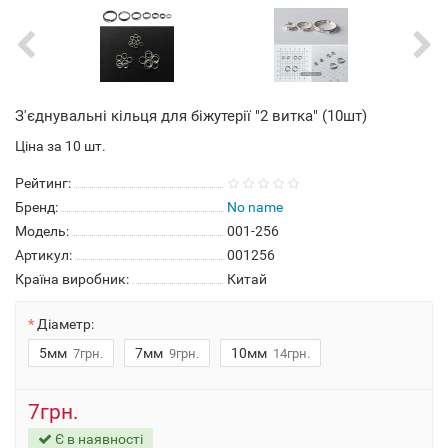
З'єднувальні кільця для біжутерії "2 витка" (10шт)
Ціна за 10 шт.
Рейтинг:
Бренд:
No name
Модель:
001-256
Артикул:
001256
Країна виробник:
Китай
Діаметр:
5мм
7мм
10мм
7грн.
9грн.
14грн.
7грн.
Є в наявності