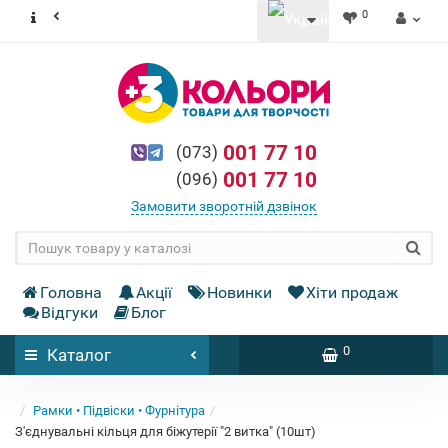
0
001 77 10
(073)
001 77 10
(096)
Замовити зворотній дзвінок
Головна
Акції
Новинки
Хіти продаж
Відгуки
Блог
0
Каталог
Рамки • Підвіски • Фурнітура
З'єднувальні кільця для біжутерії "2 витка" (10шт)