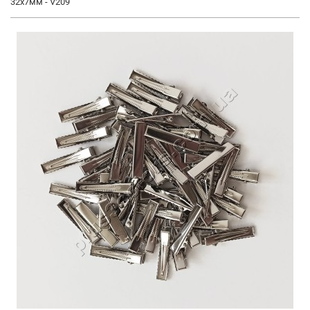
32x7мм - V209